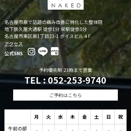
名古屋市泉で話題の痛み改善に特化した整体院
地下鉄久屋大通駅 徒歩1分 栄駅徒歩5分
名古屋市東区泉1丁目23-1 ボイスビル４F
アクセス
公式SNS
予約優先制 23時まで営業
TEL : 052-253-9740
ご予約はこちら
月
火
水
木
金
土
日
祝
午前の部