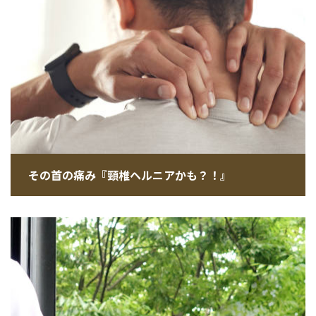
その首の痛み『頸椎ヘルニアかも？！』