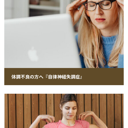
体調不良の方へ『自律神経失調症』