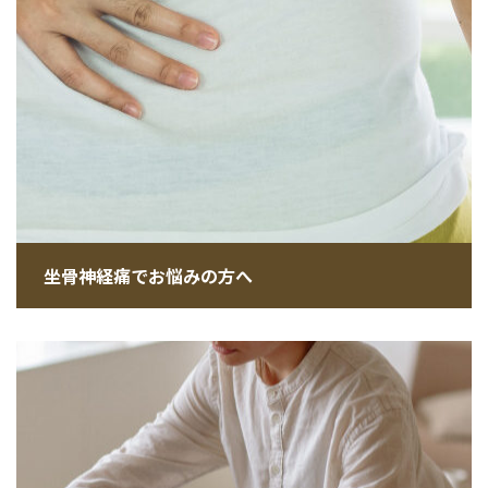
坐骨神経痛でお悩みの方へ