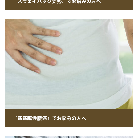
『スウェイバック姿勢』でお悩みの方へ
『筋筋膜性腰痛』でお悩みの方へ