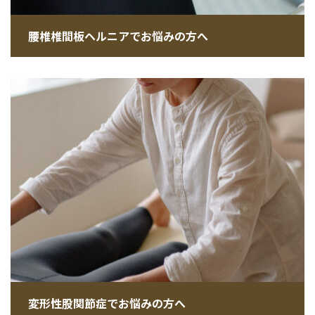
腰椎椎間板ヘルニアでお悩みの方へ
変形性股関節症でお悩みの方へ