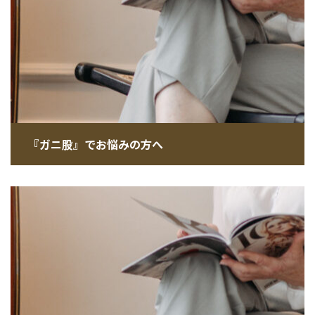
『ガニ股』でお悩みの方へ