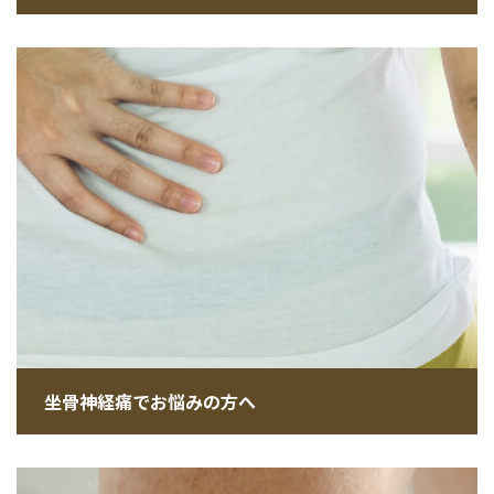
坐骨神経痛でお悩みの方へ