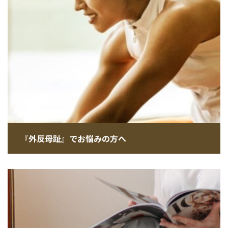
『外反母趾』でお悩みの方へ