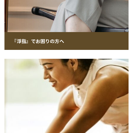
『浮指』でお困りの方へ