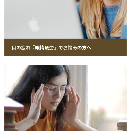
目の疲れ『眼精疲労』でお悩みの方へ