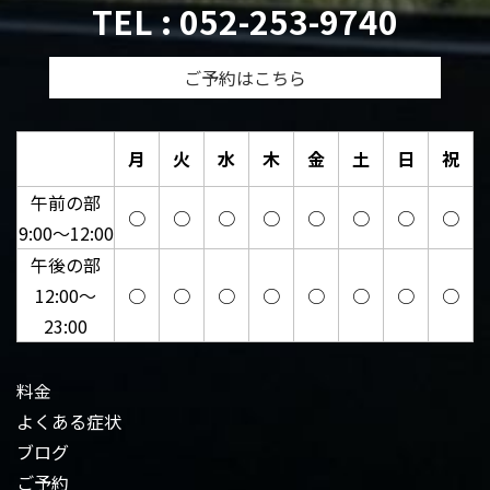
TEL : 052-253-9740
ご予約はこちら
月
火
水
木
金
土
日
祝
午前の部
○
○
○
○
○
○
○
○
9:00～12:00
午後の部
12:00～
○
○
○
○
○
○
○
○
23:00
料金
よくある症状
ブログ
ご予約