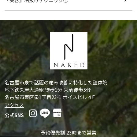
N
名古屋市泉で話題の痛み改善に特化した整体院
地下鉄久屋大通駅 徒歩1分 栄駅徒歩5分
名古屋市東区泉1丁目23-1 ボイスビル４F
アクセス
公式SNS
予約優先制 23時まで営業