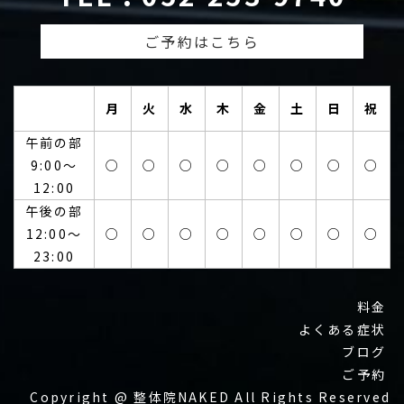
ご予約はこちら
月
火
水
木
金
土
日
祝
午前の部
9:00～
○
○
○
○
○
○
○
○
12:00
午後の部
12:00～
○
○
○
○
○
○
○
○
23:00
料金
よくある症状
ブログ
ご予約
Copyright @ 整体院NAKED All Rights Reserved