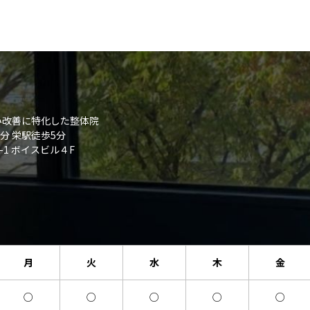
み改善に特化した整体院
分 栄駅徒歩5分
-1 ボイスビル４F
月
火
水
木
金
○
○
○
○
○