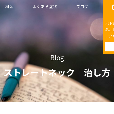
料金
よくある症状
ブログ
地下
名古
アク
Blog
ストレートネック 治し方