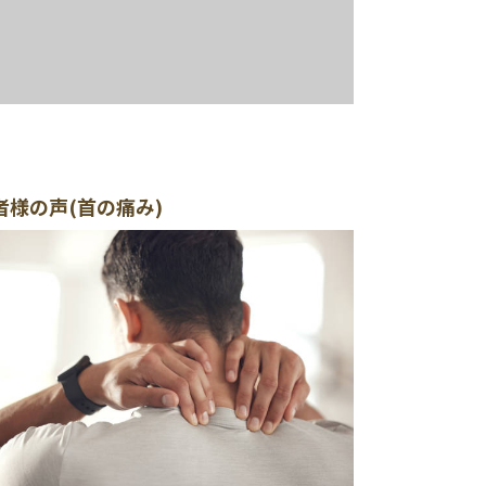
性
者様の声(首の痛み)