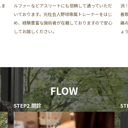
ルファーなどアスリートにも信頼して通っていただ
派
しま
いております。元社会人野球専属トレーナーをはじ
善
め、経験豊富な施術者が在籍しておりますので安心
痛
してお越しください。
ょ
FLOW
STEP2.問診
S