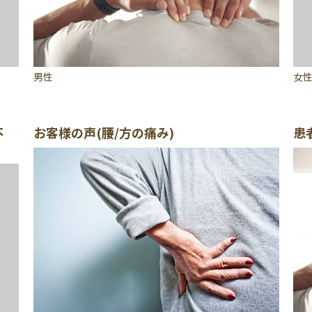
男性
女
不
お客様の声(腰/方の痛み)
患