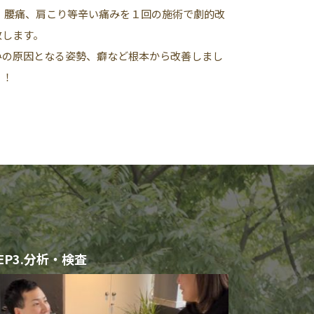
！ 腰痛、肩こり等辛い痛みを１回の施術で劇的改
致します。
みの原因となる姿勢、癖など根本から改善しまし
う！
TEP3.分析・検査