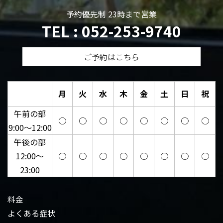
予約優先制 23時まで営業
TEL : 052-253-9740
ご予約はこちら
月
火
水
木
金
土
日
祝
午前の部
○
○
○
○
○
○
○
○
9:00～12:00
午後の部
12:00～
○
○
○
○
○
○
○
○
23:00
料金
よくある症状