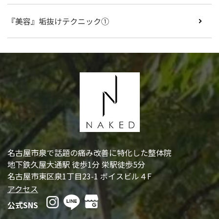
『美容』垢抜けテクニック①
N
名古屋市泉で話題の痛み改善に特化した整体院
地下鉄久屋大通駅 徒歩1分 栄駅徒歩5分
名古屋市東区泉1丁目23-1 ボイスビル４F
アクセス
公式SNS